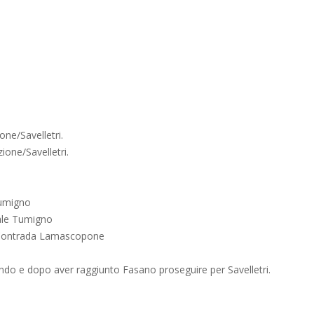
one/Savelletri.
ione/Savelletri.
e Tumigno
unale Tumigno
i Contrada Lamascopone
ndo e dopo aver raggiunto Fasano proseguire per Savelletri.